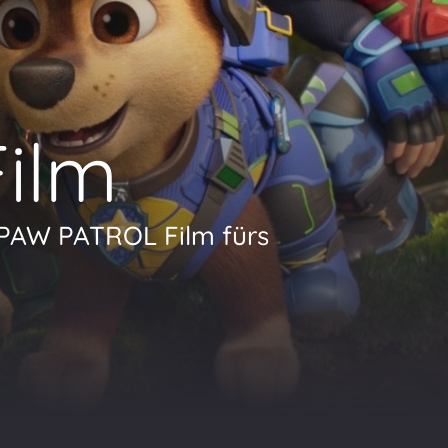
Film
 PAW PATROL Film fürs