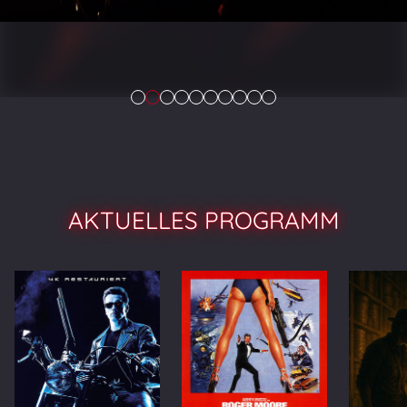
Schaut euch am 12. & 13. September alle
Details
MINIONS & MONSTER
MONTAGABEND
SENIORENKINO
DOWNLOADEN
Kinofilme für 5,00 Euro an!
Details
Details
Details
Details
Details
Details
Details
AKTUELLES PROGRAMM