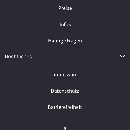
Preise
Infos
Häufige Fragen
Rechtliches
Impressum
Datenschutz
Barrierefreiheit